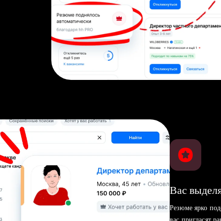
Вас выделя
Резюме ярко под
вас пригласят р