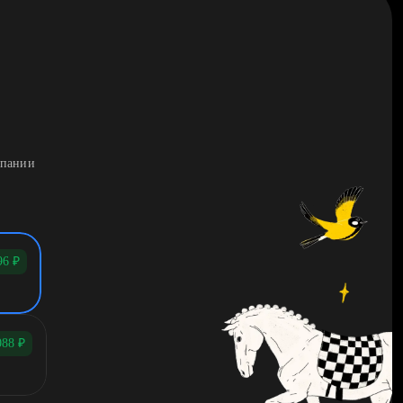
мпании
96
₽
088
₽