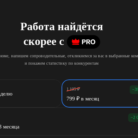
Работа найдётся
скорее
c
юме, напишем сопроводительные, откликнемся за вас в выбранные ко
и покажем статистику по конкурентам
1 195
₽
−3
еделю
799
₽
в месяц
−2 
3 месяца