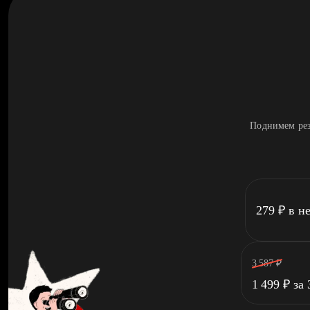
Поднимем рез
279
₽
в н
3 587
₽
1 499
₽
за 