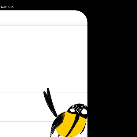
ткликах