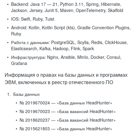
Backend:
Java 17 — 21, Python 3.11, Spring, Hibernate,
Jackson, Jersey, Junit 5, Maven, OpenTelemetry, Skaffold
IOS:
Swift, Ruby, Tuist
Android:
Kotlin, Kotlin Script (kts), Gradle Convention Plugins,
Ruby
Работа с данными:
PostgreSQL, Scylla, Redis, ClickHouse,
Elasticsearch, Kafka, Hadoop, Flink, Spark
Инфраструктура:
Nginx, Ansible, MinIo, Docker, Consul,
Grafana
Информация о правах на базы данных и программах
ЭВМ, включенных в реестр отечественного ПО
Базы данных
№ 2019670024 — «База данных HeadHunter»
№ 2019670023 — «База вакансий HeadHunter»
№ 2018620237 — «База вакансий HeadHunter»
№ 2015621803 — «База данных HeadHunter»