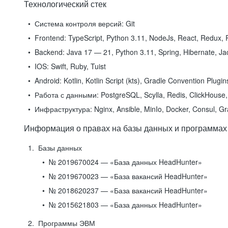
Технологический стек
Система контроля версий:
Git
Frontend:
TypeScript, Python 3.11, NodeJs, React, Redux, R
Backend:
Java 17 — 21, Python 3.11, Spring, Hibernate, Jac
IOS:
Swift, Ruby, Tuist
Android:
Kotlin, Kotlin Script (kts), Gradle Convention Plugi
Работа с данными:
PostgreSQL, Scylla, Redis, ClickHouse, 
Инфраструктура:
Nginx, Ansible, MinIo, Docker, Consul, G
Информация о правах на базы данных и программах
Базы данных
№ 2019670024 — «База данных HeadHunter»
№ 2019670023 — «База вакансий HeadHunter»
№ 2018620237 — «База вакансий HeadHunter»
№ 2015621803 — «База данных HeadHunter»
Программы ЭВМ