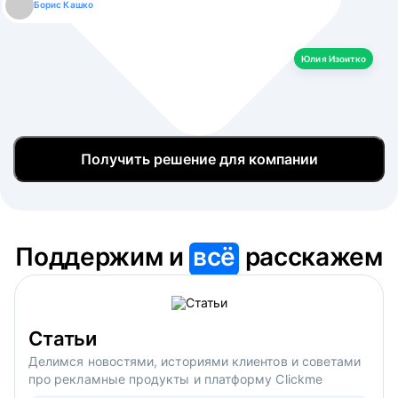
Борис Кашко
Юлия Изоитко
Александр Кулагин
Даниил Макаров
Екатерина Лазаренко
Юлия Изоитко
Получить решение для компании
Поддержим и
всё
расскажем
Статьи
Делимся новостями, историями клиентов и советами
про рекламные продукты и платформу Clickme