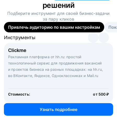
решений
Подберите инструмент для своей
бизнес-задачи
за пару кликов
Привлечь аудиторию по вашим настройкам
Пок
Инструменты
Инструменты
Инструменты
Виртуальный рекрутер
Clickme
Вакансия дня
Массовый подбор под ключ. Решите, сколько
Рекламная платформа от hh.ru: простой
Рекламный формат для вакансий на главной странице
кандидатов и когда вам нужно, и за дело возьмутся
технологичный сервис для продвижения вакансий
hh.ru. Увеличивает количество откликов
маркетологи, рекрутеры и проектные менеджеры
и проектов бизнеса на разных площадках: на hh.ru,
hh.ru с целым набором digital-инструментов
во ВКонтакте, Яндексе, Одноклассниках и Mail.ru
Стоимость:
от 200 000 ₽
Узнать подробнее
Стоимость:
от 500 ₽
Узнать подробнее
Узнать подробнее