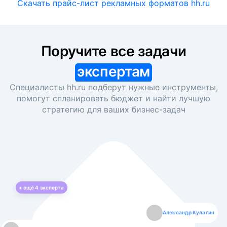
Скачать прайс-лист рекламных форматов hh.ru
Поручите все задачи
экспертам
Специалисты hh.ru подберут нужные инструменты,
помогут спланировать бюджет и найти лучшую
стратегию для ваших
бизнес-задач
+ ещё
4
эксперта
Екатерина Лазаренко
Александр Кулагин
Даниил Макаров
Борис Кашко
Юлия Изоитко