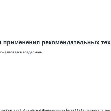
а применения рекомендательных тех
о») является владельцем:
е изобретений Российской Федерации за № 2711717 рекомендатель