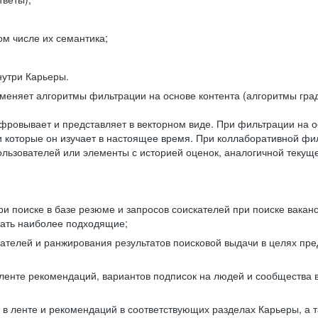
ом числе их семантика;
нутри Карьеры.
еняет алгоритмы фильтрации на основе контента (алгоритмы град
фровывает и представляет в векторном виде. При фильтрации на о
ли которые он изучает в настоящее время. При коллаборативной ф
льзователей или элементы с историей оценок, аналогичной текущ
и поиске в базе резюме и запросов соискателей при поиске вакан
рать наиболее подходящие;
одателей и ранжирования результатов поисковой выдачи в целях п
 ленте рекомендаций, вариантов подписок на людей и сообщества 
 в ленте и рекомендаций в соответствующих разделах Карьеры, а