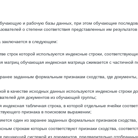
бучающую и рабочую базы данных, при этом обучающие последов
ователей о степени соответствия представленных им результатов 
 заключается в следующем:
ве строк которой используются индексные строки, соответствующ
ия матриц обучающая индексная матрица сжимается с частичной п
аранее заданным формальным признакам сходства, где документы,
ой в качестве исходных данных используются индексные строки д
ователей для документов из обучающей группы;
индексная табличная строка, в которой отдельные ячейки соответ
тствующего признака в поисковом выражении;
ляется один из заранее заданных формальных признаков сходства
ксным строкам которых соответствуют признаки сходства, соотве
е решающей системой из документов, предварительно отобранных 