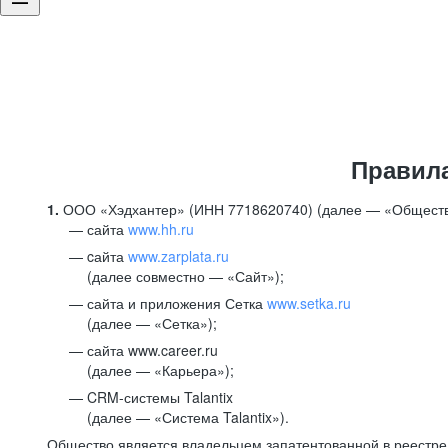
Правил
1.
ООО «Хэдхантер» (ИНН 7718620740) (далее — «Обществ
сайта
www.hh.ru
cайта
www.zarplata.ru
(далее совместно — «Сайт»);
сайта и приложения Сетка
www.setka.ru
(далее — «Сетка»);
сайта www.career.ru
(далее — «Карьера»);
CRM-системы Talantix
(далее — «Система Talantix»).
Общество является владельцем запатентованной в реестр