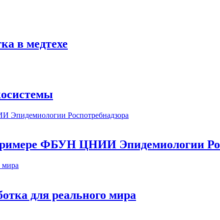
ка в медтехе
косистемы
а примере ФБУН ЦНИИ Эпидемиологии Ро
ботка для реального мира