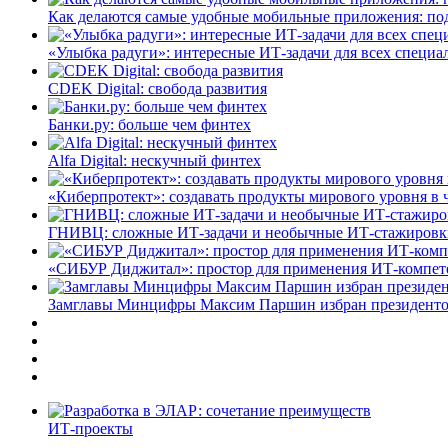
Как делаются самые удобные мобильные приложения: по
«Улыбка радуги»: интересные ИТ-задачи для всех специа
CDEK Digital: свобода развития
Банки.ру: больше чем финтех
Alfa Digital: нескучный финтех
«Киберпротект»: создавать продукты мирового уровня в
ГНИВЦ: сложные ИТ‑задачи и необычные ИТ‑стажировк
«СИБУР Диджитал»: простор для применения ИТ-компе
Замглавы Минцифры Максим Паршин избран президенто
ИТ-проекты