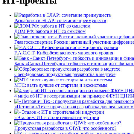
ИТ-проекты
Разработка в ЭЛАР: сочетание преимуществ
ДОМ.РФ: работа в ИТ со смыслом
Главгосэкспертиза России: активный участник цифровиз
F.A.C.C.T. Кибербезопасность мирового уровня
Банк «Санкт-Петербург»: гибкость и инновации в финан
СберЗдоровье: продуктовая разработка в медтехе
МТС: взять лучшее от стартапа и экосистемы
4 мифа об ИТ в госорганизации на примере ФБУН ЦНИИ
«Петрович-Тех»: продуктовая разработка для реального м
«Эталон»: ИТ в строительной индустрии
Продуктовая разработка в QIWI: что особенного?