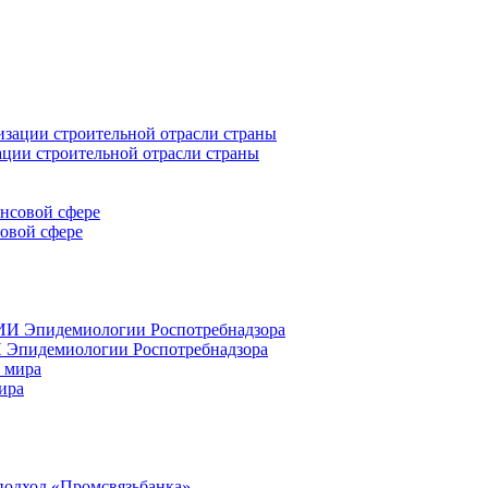
ации строительной отрасли страны
совой сфере
 Эпидемиологии Роспотребнадзора
ира