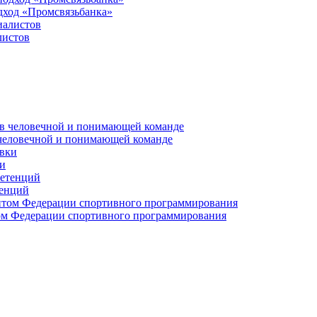
дход «Промсвязьбанка»
листов
 человечной и понимающей команде
и
тенций
м Федерации спортивного программирования