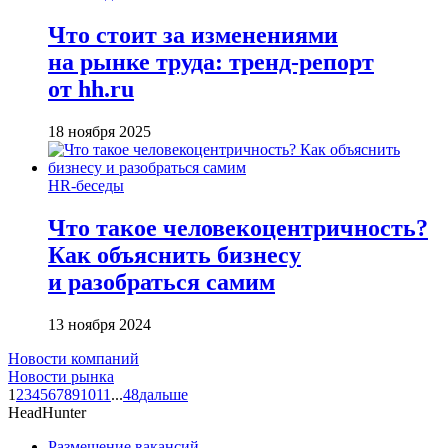
Что стоит за изменениями
на рынке труда: тренд-репорт
от hh.ru
18 ноября 2025
HR-беседы
Что такое человеко­центричность?
Как объяснить бизнесу
и разобраться самим
13 ноября 2024
Новости компаний
Новости рынка
1
2
3
4
5
6
7
8
9
10
11
...
48
дальше
HeadHunter
Размещение вакансий